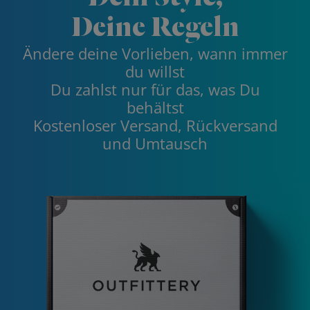
Deine Regeln
Ändere deine Vorlieben, wann immer
du willst
Du zahlst nur für das, was Du
behältst
Kostenloser Versand, Rückversand
und Umtausch